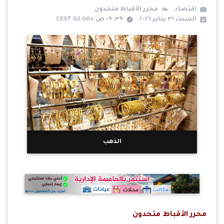
اقتصاد
محرر الأقباط متحدون
السبت ٣١ يناير ٢٠٢٦
٣٩: ٠٩ ص +02:00 CEST
الذهب
محرر الأقباط متحدون