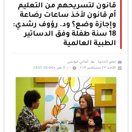
قانون لتسريحهم من التعليم
أم قانون لأخذ ساعات رضاعة
وإجازة وضع؟ ود. رؤوف رشدي:
18 سنة طفلة وفق الدساتير
الطبية العالمية
نص الدنيا
أماني موسى
الأحد ٢٣ سبتمبر ٢٠١٢
٠٠: ١٢ ص +02:00 CEST