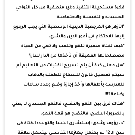
فكرة مستحيلة التنفيذ وغير منطقية من كل النواحي
الجسدية والنفسية والاجتماعية.
*الأزهر هو المرجعية الدينية الوسطية التي يجب الرجوع
إليها للاحتكام في أمور الدين والشرع.
*كيف لفتاة صغيرة تلهو وتلعب ولا تعي من الحياة
مصطلحاتها العميقة أن نأخذها من الدار للنار؟
*هل معنى كدة أن يتم تسريح الفتيات من التعليم أم
سيتم تفصيل قانون للسماح للطفلة بالذهاب
للمدرسة بأطفالها وأخذ إجازة وضع وعدد ساعات
رضاعة؟!!!
*هناك فرق بين النمو والنضج، فالنمو الجسدي لا يعني
بالضرورة النضج، فالنضج هو قمة النمو.
*د. رؤوف رشدي: إستشاري النسا والتوليد: الفتاة في
سن الـ 12 لم يكتمل جهازها التناسلي ليتحمل علاقة