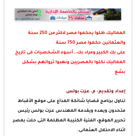
المماليك ظلوا يحكموا مصر لاكثر من 250 سنة
والعثمانين حكموا مصر 750 سنة
على بك الكبير ومراد بك.. أسوء الشخصيات فى تاريخ
المماليك نكلوا بالمصريين ونهبوا ثرواتهم بشكل
بشع
إعداد وتقديم- م. عزت بولس
تناول برنامج قضايا شائكة المذاع على موقع الأقباط
متحدون ويعده ويقدمه المهندس عزت بولس رئيس
تحرير الموقع، الفترة الكئيبة المظلمة التى حلت بمصر
اثناء الاحتلال العثمانى.