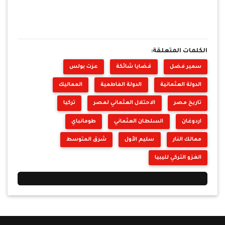
الكلمات المتعلقة:
سمير فضل
قضايا شائكة
عزت بولس
الدولة العثمانية
الدولة الفاطمية
المماليك
تاريخ مصر
الاحتلال العثماني لمصر
تركيا
اردوغان
السلطان العثماني
طومانباي
ممالك النار
سليم الأول
شرق المتوسط
الغزو التركي لليبيا