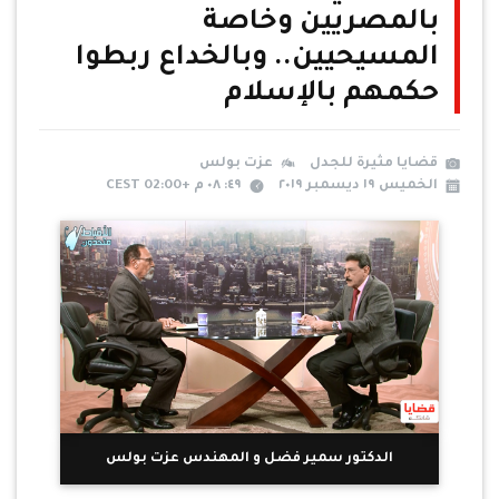
بالمصريين وخاصة
المسيحيين.. وبالخداع ربطوا
حكمهم بالإسلام
قضايا مثيرة للجدل
عزت بولس
الخميس ١٩ ديسمبر ٢٠١٩
٤٩: ٠٨ م +02:00 CEST
الدكتور سمير فضل و المهندس عزت بولس