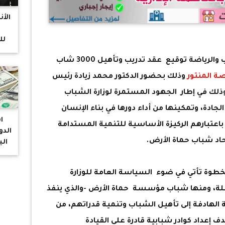
الأ
لل
وزير الشباب والرياضة توقيع عقد تدريب وتأهيل 3000 شاب
توا
ة المنتور
وذلك بحضور الدكتور محمد زيادة رئيس
ك في إطار الجهود المستمرة لوزارة الشباب
جادة، وتمكينها من أداء دورها في بناء الإنسان
ا
اعتبارهم الركيزة الأساسية للتنمية المستدامة
الدو
اد شباب حماة الأرض.
الب
لخطوة تأتي في ضوء السياسة العامة للوزارة
لة، ومنها شباب مؤسسة حماة الأرض -والذي ينفذ
 الهادفة إلى تأهيل الشباب وتنمية قدراتهم، من
بية تستهدف إعداد كوادر شبابية قادرة على القيادة