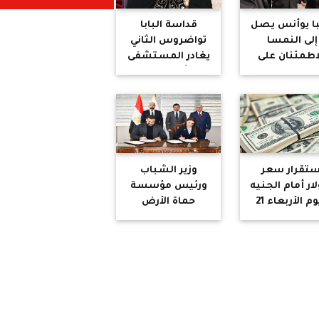
نبا يوأنس يصل
قداسة البابا
إلى النمسا
تواضروس الثاني
اطمئنان على
يغادر المستشفى
صحة البابا
ويبدأ فترة نقاهة
ضروس الثاني
بدير الأنبا
أنطونيوس
بالنمسا
ستقرار سعر
وزير الشباب
لار أمام الجنيه
ورئيس مؤسسة
اليوم الأربعاء 21
حماة الأرض
يناير 2026 في
يشهدان توقيع
نوك المصرية
عقد لتدريب
وتأهيل الشباب