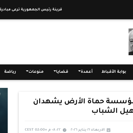
قرينة رئيس الجمهورية ترعى مبادرة لدعم 
بوابة الأقباط
أعمدة
قضايا
منوعات
رياضة
مؤسسة حماة الأرض يشهدان
هيل الشباب
الاربعاء ٢١ يناير ٢٠٢٦
٢٢: ٠٨ م +02:00 CEST