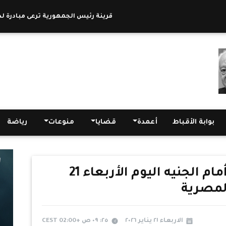
قرينة رئيس الجمهورية ترعى مبادرة لدعم ا
بوابة الأقباط
أعمدة
قضايا
منوعات
رياضة
استقرار سعر الدولار أمام الجنيه اليوم الأربعاء 21
الاربعاء ٢١ يناير ٢٠٢٦
٢٥: ٠٩ ص +02:00 CEST