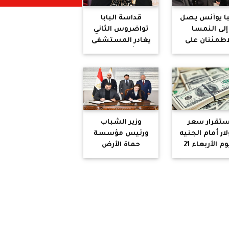
نبا يوأنس يصل
قداسة البابا
إلى النمسا
تواضروس الثاني
اطمئنان على
يغادر المستشفى
صحة البابا
ويبدأ فترة نقاهة
ضروس الثاني
بدير الأنبا
أنطونيوس
بالنمسا
ستقرار سعر
وزير الشباب
لار أمام الجنيه
ورئيس مؤسسة
اليوم الأربعاء 21
حماة الأرض
يناير 2026 في
يشهدان توقيع
نوك المصرية
عقد لتدريب
وتأهيل الشباب