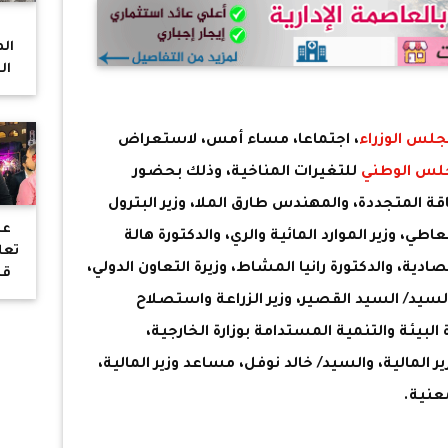
ا
ال
ال
واع
لس الوزراء
، اجتماعا، مساء أمس، لاستعراض
لس الوطني
للتغيرات المناخية، وذلك بحضور
اقة المتجددة، والمهندس طارق الملا، وزير البترول
عا
اطي، وزير الموارد المائية والري، والدكتورة هالة
تعل
دية، والدكتورة رانيا المشاط، وزيرة التعاون الدولي،
قا
والسيد/ السيد القصير، وزير الزراعة واستصلاح
البيئة والتنمية المستدامة بوزارة الخارجية،
المالية، والسيد/ خالد نوفل، مساعد وزير المالية،
عنية.