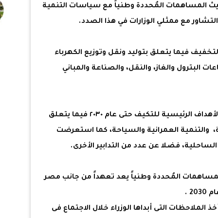
20، ويتماشى تحديث المساهمات المُحددة وطنياً مع سياسات التنمية
التشاور مع ممثلي الوزارات في هذا الصدد.
تخفيف فيما يتعلق بتوليد ونقل وتوزيع الكهرباء
خص قطاعات البترول والغاز، والنقل، والصناعة والمباني
كما تطرقت الوزيرة، خلال الاجتماع، إلى الأهداف الرئيسية للتكيف حتى عام ٢٠٣٠ فيما يتعلق
راعة، والتنمية العمرانية والسياحة، كما استعرضت
لساحلية، فضلا عن عدد من التدابير الأخرى.
لمساهمات المُحددة وطنياً يعد تعهداً من جانب مصر
2 .
خذ الملاحظات التى أبداها الوزراء خلال الاجتماع فى