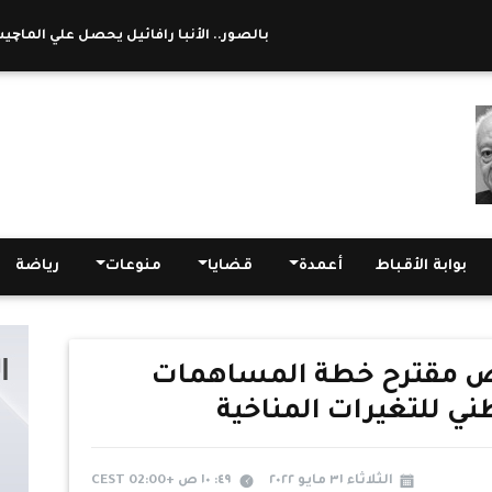
بالصور.. الأنبا رافائيل يحصل علي الماچيستير فى
بوابة الأقباط
أعمدة
قضايا
منوعات
رياضة
ض مقترح خطة المساهمات
ي للتغيرات المناخية
الثلاثاء ٣١ مايو ٢٠٢٢
٤٩: ١٠ ص +02:00 CEST