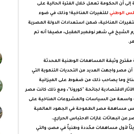
 إلى أن الحكومة تعمل خلال الفترة الحالية على
لس الوطني
للتغيرات المناخية؛ وذلك في ضوء
لتغيرات المناخية، ضمن استعدادات الدولة المصرية
ؤتمر المناخ COP27 في شرم الشيخ في شهر نوفمبر المقبل، مضيفا أنه تم
ر.
ة مقترح وثيقة المساهمات الوطنية المحدثة
العربية 2030، موضحة أن مصر واجهت العديد من التحديات التنموية التي
مناخ وما يصاحب ذلك من ضغوط على الميزانية
لآثار الاقتصادية لجائحة "كورونا"، ومع ذلك كانت مصر
ة واسعة من السياسات والمشروعات المناخية على
س مساهمة مصر الطموحة في الجهود العالمية
 عن انبعاثات غازات الاحتباس الحراري.
ثاً لأول مساهمات محُددة وطنياً في مصر، والتي