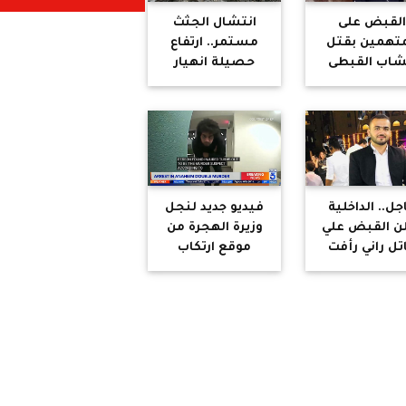
لقبض على
انتشال الجثث
متهمين بقتل
مستمر.. ارتفاع
شاب القبطى
حصيلة انهيار
بالضبعة..
مبنى عبادان لـ34
ترفوا بارتكاب
قتيلا
الجريمة
جل.. الداخلية
فيديو جديد لنجل
ن القبض علي
وزيرة الهجرة من
تل راني رأفت
موقع ارتكاب
الجريمة