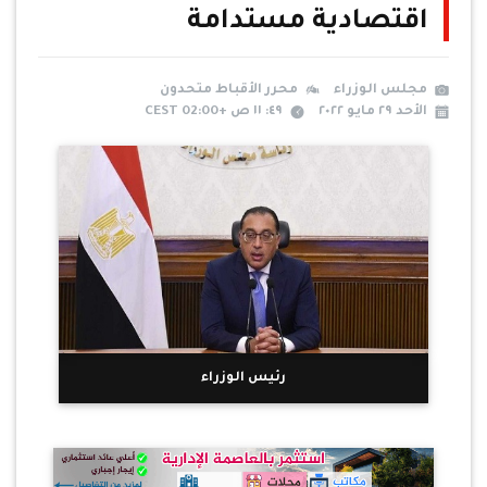
اقتصادية مستدامة
مجلس الوزراء
محرر الأقباط متحدون
الأحد ٢٩ مايو ٢٠٢٢
٤٩: ١١ ص +02:00 CEST
رئيس الوزراء