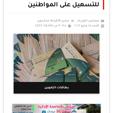
للتسهيل على المواطنين
مجلس الوزراء
محرر الأقباط متحدون
الأحد ١٥ مايو ٢٠٢٢
٣٥: ١٢ م +02:00 CEST
بطاقات التموين