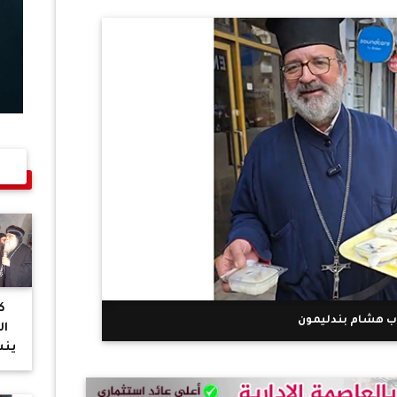
ك
أب هشام بندليمون
ال
ينش
أ
ادع