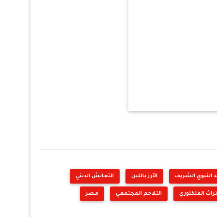
د النبوي الشريف
الأرز باللبن
التعايش الديني
تراث الفلكلوري
التلاحم المجتمعي
مصر