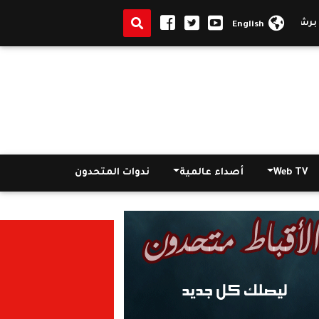
يد ينشر وثائق تثبت أثريتها وتفنّد ادعاءات الخصوم
كاهن كنيسة العذراء 
English
Web TV
أصداء عالمية
ندوات المتحدون