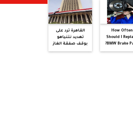
النبوي بتوزيع الأرز
باللبن
How Often
القاهرة ترد على
Should I Repl
تهديد نتنياهو
BMW Brake Pa
بوقف صفقة الغاز
وتحذر من تبعات
اقتصادية خطيرة