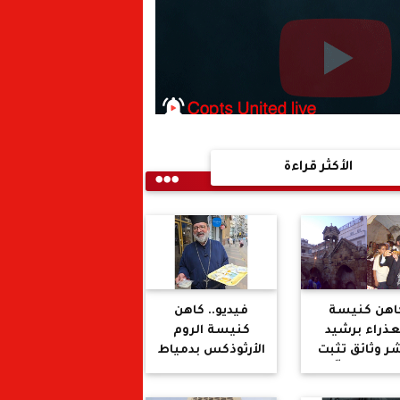
الأكثر قراءة
اهن كنيسة
فيديو.. كاهن
عذراء برشيد
كنيسة الروم
ر وثائق تثبت
الأرثوذكس بدمياط
ثريتها وتفنّد
يشارك المسلمين
اءات الخصوم
احتفالات المولد