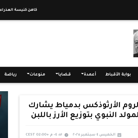
كاهن كنيسة العذراء برش
بوابة الأقباط
أعمدة
قضايا
منوعات
رياضة
لروم الأرثوذكس بدمياط يشارك
لد النبوي بتوزيع الأرز باللبن
الخميس ٤ سبتمبر ٢٠٢٥
٥١: ٠٤ م +02:00 CEST