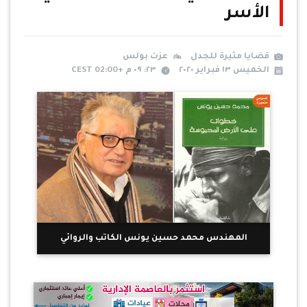
الأسر
قضايا مثيرة للجدل
عزت بولس
الخميس ١٣ فبراير ٢٠٢٠
٢٣: ٠٩ م +02:00 CEST
المهندس محمد حسين يونس الكاتب والروائي