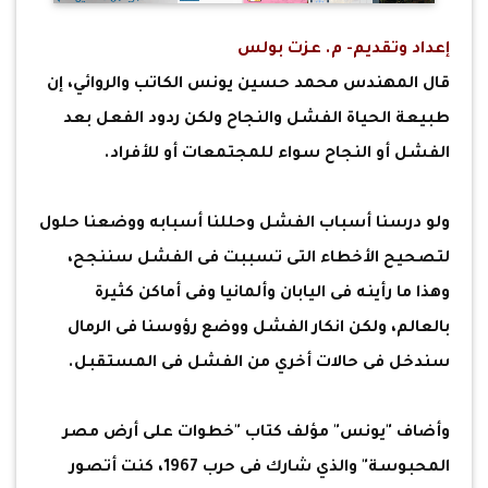
إعداد وتقديم- م. عزت بولس
قال المهندس محمد حسين يونس الكاتب والروائي، إن
طبيعة الحياة الفشل والنجاح ولكن ردود الفعل بعد
الفشل أو النجاح سواء للمجتمعات أو للأفراد.
ولو درسنا أسباب الفشل وحللنا أسبابه ووضعنا حلول
لتصحيح الأخطاء التى تسببت فى الفشل سننجح،
وهذا ما رأينه فى اليابان وألمانيا وفى أماكن كثيرة
بالعالم، ولكن انكار الفشل ووضع رؤوسنا فى الرمال
سندخل فى حالات أخري من الفشل فى المستقبل.
وأضاف "يونس" مؤلف كتاب "خطوات على أرض مصر
المحبوسة" والذي شارك فى حرب 1967، كنت أتصور