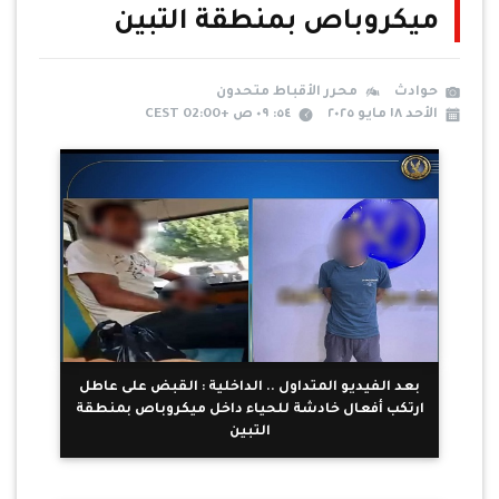
ميكروباص بمنطقة التبين
حوادث
محرر الأقباط متحدون
الأحد ١٨ مايو ٢٠٢٥
٥٤: ٠٩ ص +02:00 CEST
بعد الفيديو المتداول .. الداخلية : القبض على عاطل
ارتكب أفعال خادشة للحياء داخل ميكروباص بمنطقة
التبين