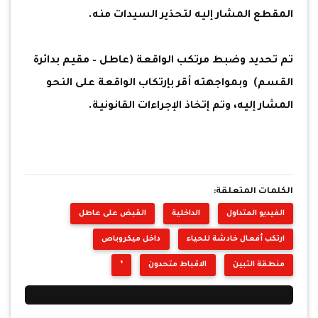
المقطع المشار إليه لتحذير السيدات منه.
تم تحديد وضبط مرتكب الواقعة (عاطل – مقيم بدائرة
القسم) وبمواجهته أقر بإرتكاب الواقعة على النحو
المشار إليه، وتم إتخاذ الإجراءات القانونية.
الكلمات المتعلقة:
الفيديو المتداول
الداخلية
القبض على عاطل
ارتكب أفعال خادشة للحياء
داخل ميكروباص
منطقة التبين
الاقباط متحدون
’