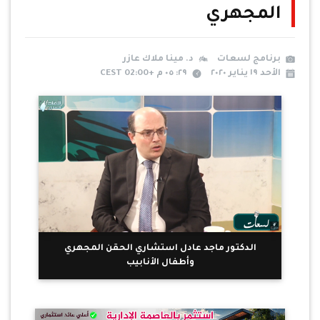
المجهري
برنامج لسعات
د. مينا ملاك عازر
الأحد ١٩ يناير ٢٠٢٠
٢٩: ٠٥ م +02:00 CEST
الدكتور ماجد عادل استشاري الحقن المجهري
وأطفال الأنابيب