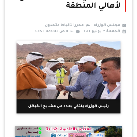
لأهالي المنطقة
مجلس الوزراء
محرر الأقباط متحدون
الجمعة ٣ يونيو ٢٠٢٢
٠٠: ١٢ ص +02:00 CEST
رئيس الوزراء يلتقي بعدد من مشايخ القبائل