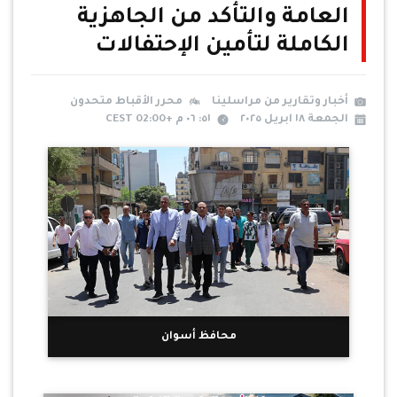
العامة والتأكد من الجاهزية
الكاملة لتأمين الإحتفالات
أخبار وتقارير من مراسلينا
محرر الأقباط متحدون
الجمعة ١٨ ابريل ٢٠٢٥
٥١: ٠٦ م +02:00 CEST
محافظ أسوان