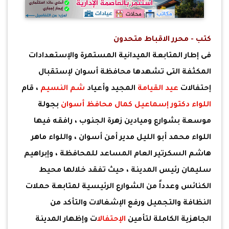
كتب - محرر الاقباط متحدون
فى إطار المتابعة الميدانية المستمرة والإستعدادات
المكثفة التى تشهدها محافظة أسوان لإستقبال
إحتفالات
عيد القيامة
المجيد وأعياد
شم النسيم
، قام
اللواء دكتور إسماعيل كمال
محافظ أسوان
بجولة
موسعة بشوارع وميادين زهرة الجنوب ، رافقه فيها
اللواء محمد أبو الليل مدير أمن أسوان ، واللواء ماهر
هاشم السكرتير العام المساعد للمحافظة ، وإبراهيم
سليمان رئيس المدينة ، حيث تفقد خلالها محيط
الكنائس وعدداً من الشوارع الرئيسية لمتابعة حملات
النظافة والتجميل ورفع الإشغالات والتأكد من
الجاهزية الكاملة لتأمين
الإحتفال
ات وإظهار المدينة