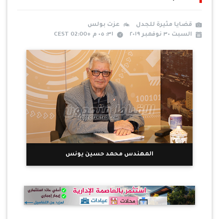
قضايا مثيرة للجدل
عزت بولس
السبت ٣٠ نوفمبر ٢٠١٩
٣١: ٠٥ م +02:00 CEST
المهندس محمد حسين يونس