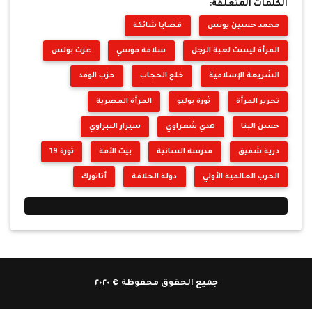
الكلمات المتعلقة:
محمد حسين يونس
قضايا شائكة
المرأة ليست لعبة الرجل
سلامة موسي
عزت بولس
الشريعة الإسلامية
خلع الحجاب
حزب الوفد
تحرير المرأة
ثورة يوليو
المرأة المصرية
حسن البنا
هدي شعراوي
سيزار النبراوي
درية شفيق
مدرسة السانية
بيت الأمة
ثورة 19
الحرب العالمية الأولي
دولة الخلافة
أتاتورك
جميع الحقوق محفوظة © ٢٠٢٠