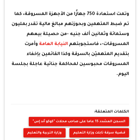
وتمت استعادة 750 جهازًا من الأجهزة المسروقة، كما
تم ضبط المتهمين وبحوزتهم مبالغ مالية تقدر بمليون
وستمائة وثمانين ألف جنيه -من حصيلة بيعهم
المسروقات-، فاستجوبتهم
النيابة العامة
وأمرت
بتقديم المتهميْن بالسرقة وكذا القائمين بإخفاء
المسروقات محبوسين لمحاكمة جنائية عاجلة بجلسة
اليوم.
الكلمات المتعلقة:
السجن المشدد 15 عاما على صاحب محلات "كوكو آند إس"
قضية سرقة تابلت وزارة التعليم
وزارة التربية والتعليم