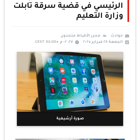
الرئيسي في قضية سرقة تابلت
وزارة التعليم
حوادث
محرر الأقباط متحدون
الجمعة ٢٨ فبراير ٢٠٢٥
٢٧: ٠٢ م +02:00 CEST
صورة أرشيفية