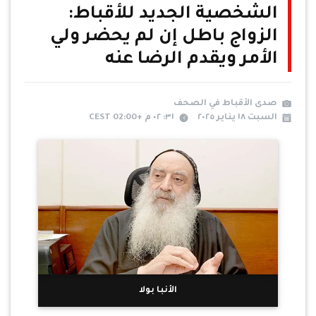
الشخصية الجديد للأقباط:
الزواج باطل إن لم يحضر ولي
الأمر ويقدم الرضا عنه
صدى الأقباط في الصحف
السبت ١٨ يناير ٢٠٢٥
٣١: ٠٢ م +02:00 CEST
الأنبا بولا