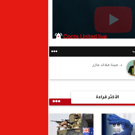
ب
د. مينا ملاك عازر
الأكثر قراءة