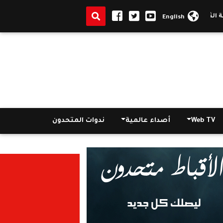
|
محافـظ الغرببة يخفض موظفى الديوان العام والمدن لـ50% لمواجهة أزمة كورونا
English
Web TV
أصداء عالمية
ندوات المتحدون