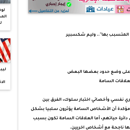
لوف
المخ
ل
و
المتسبب بها".. وليم شكسبير
ليب
م على وضع حدود بعضها البعض
ت
علاقات السامة
الا
ا
 نفسي وأخصائي اختبار سلوك، الفرق بين
مؤكدة أن الأشخاص السامة يؤثرون سلبيا بشكل
ائرة حياتهم، أما العلاقات السامة تكون بسبب
كنها ناجحة مع أشخاص اخريين.