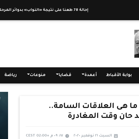
إحالة 78 طعنا على نتيجة «النواب» بدوائر المرحلة الثانية للنقض
بوابة الأقباط
أعمدة
قضايا
منوعات
رياضة
 هى العلاقات السامة..
د حان وقت المغادرة
السبت ٢١ نوفمبر ٢٠٢٠
١٧: ٠٩ م +02:00 CEST