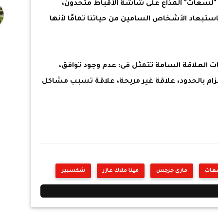
"لسعات" المذاع على شاشة الأقباط متحدون،
باستبعاد الأشخاص السامين من حياتنا تمامًا لأنها
ات العلاقة السامة تتمثل فى: عدم وجود توافق،
زام بالحدود، علاقة غير مريحة، علاقة تسبب مشاكل
عات
ماري جرجس
مينا ملاك عازر
شكسبير