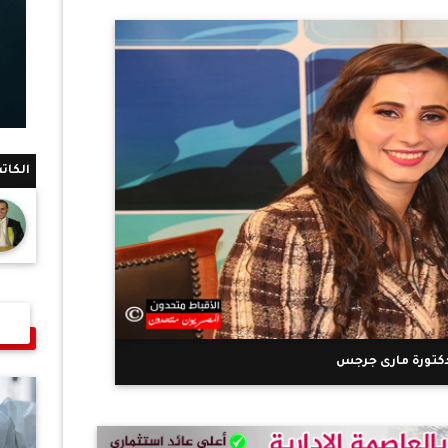
الكات
دكتورة مارى جرجس