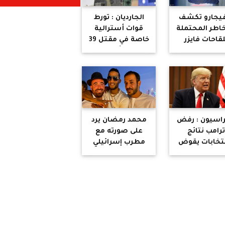
يجارو تكشف
الجارديان : تورط
اطر المحتملة
قوات أسترالية
لقاحات فايزر
خاصة في مقتل 39
موديرنا ضد
مدني أفغاني
كورونا
راسيون : رفض
محمد رمضان يرد
رامب نتائج
على صورته مع
نتخابات يقوض
مطرب إسرائيلي
لديمقراطية
بآية قرآنية
الأمريكية