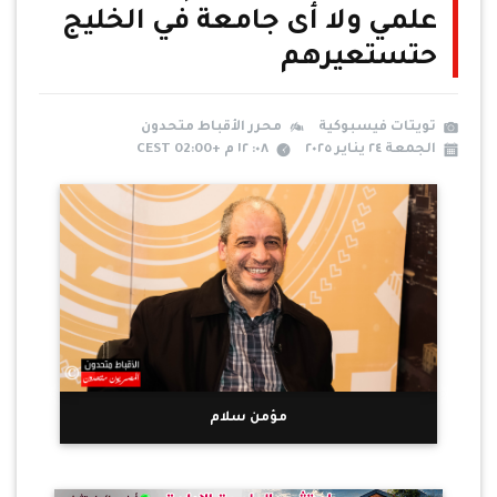
علمي ولا أى جامعة في الخليج
حتستعيرهم
تويتات فيسبوكية
محرر الأقباط متحدون
الجمعة ٢٤ يناير ٢٠٢٥
٠٨: ١٢ م +02:00 CEST
مؤمن سلام