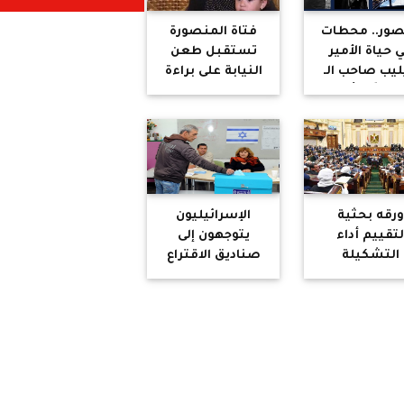
صور.. محطات
فتاة المنصورة
 حياة الأمير
تستقبل طعن
ليب صاحب الـ
النيابة على براءة
99 عامًا.. أمير
المتهم
ناني تنازل عن
باغتصابها
سيته للزواج
بالزغاريد: «بنتي
لكة إليزابيث..
مش بنت زنا»
جه مآسي في
به وتخطى الـ
نة زواج
ورقه بحثية
الإسرائيليون
تقييم أداء
يتوجهون إلى
التشكيلة
صناديق الاقتراع
سياسية في
للإدلاء بأصواتهم
لس النواب
في انتخابات
ناقشة بيان
الكنيست
الحكومة