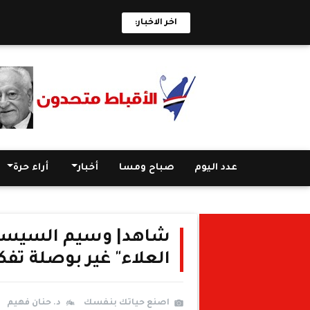
اخر الاخبار:
عدد اليوم
صباح ومسا
أخبار
أراء حرة
شاهد| وسيم السيسي: 
العلاء" غير بوصلة تفك
اصنع حياتك بنفسك
د. حنان فهيم