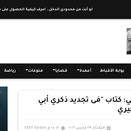
لو أنت من محدودى الدخل.. اعرف كيفية الحصول على شقة بالإ
بوابة الأقباط
أعمدة
قضايا
منوعات
رياضة
كتاب "فى تجديد ذكري أبي
يري
الثلاثاء ٢٣ مارس ٢٠٢١
٢١: ٠٥ م +02:00 CEST