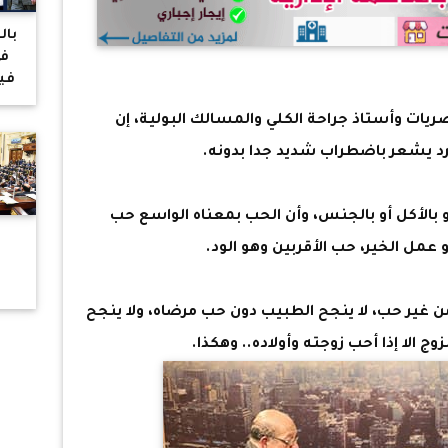
بال
في
في
يات وأستاذ جراحة الكلي والمسالك البولية، إن
يو
جن
فرد يشعر باضطراب شديد جدا بدونه.
بالم
وا
شبا
و بالأكل أو بالجنس، وأن الحب بمعناه الواسع حب
70 س
 عمل الخير، حب الأقربين وهو الود.
ل
ال
 غير حب، لا ينجح الطبيب دون حب مرضاه، ولا ينجح
مج
 الا إذا أحب زوجته وأولاده.. وهكذا.
لم