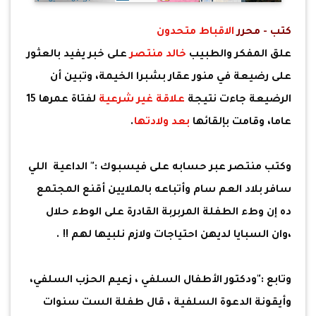
كتب - محرر
الاقباط متحدون
علق المفكر والطبيب
خالد منتصر
على خبر يفيد بالعثور
على رضيعة في منور عقار بشبرا الخيمة، وتبين أن
الرضيعة جاءت نتيجة
علاقة غير شرعية
لفتاة عمرها 15
عاما، وقامت بإلقائها
بعد ولادتها
.
وكتب منتصر عبر حسابه على فيسبوك :" الداعية اللي
سافر بلاد العم سام وأتباعه بالملايين أقنع المجتمع
ده إن وطء الطفلة المربربة القادرة على الوطء حلال
،وان السبايا لديهن احتياجات ولازم نلبيها لهم !! .
وتابع :"ودكتور الأطفال السلفي ، زعيم الحزب السلفي،
وأيقونة الدعوة السلفية ، قال طفلة الست سنوات