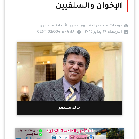
الإخوان والسلفيين
تويتات فيسبوكية
محرر الأقباط متحدون
الاربعاء ٢٩ يناير ٢٠٢٥
٤٩: ٠٨ م +02:00 CEST
خالد منتصر