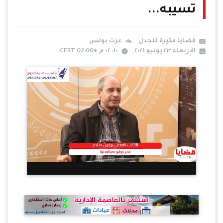
تسيبه...
قضايا مثيرة للجدل
عزت بولس
الاربعاء ٢٣ يونيو ٢٠٢١
١٠: ٠٢ م +02:00 CEST