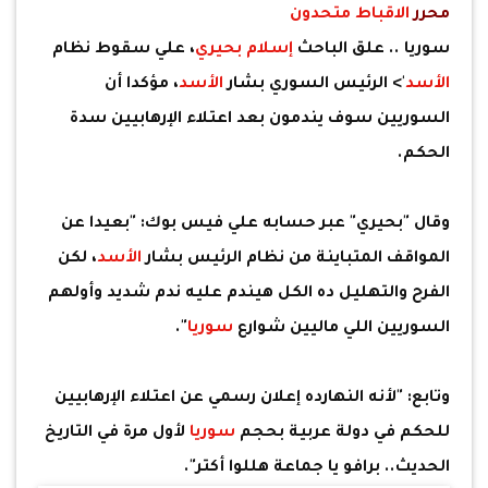
محرر
الاقباط متحدون
سوريا .. علق الباحث
إسلام بحيري
، علي سقوط نظام
الأسد
'> الرئيس السوري بشار
الأسد
، مؤكدا أن
السوريين سوف يندمون بعد اعتلاء الإرهابيين سدة
الحكم.
وقال "بحيري" عبر حسابه علي فيس بوك: "بعيدا عن
المواقف المتباينة من نظام الرئيس بشار
الأسد
، لكن
الفرح والتهليل ده الكل هيندم عليه ندم شديد وأولهم
السوريين اللي ماليين شوارع
سوريا
".
وتابع: "لأنه النهارده إعلان رسمي عن اعتلاء الإرهابيين
للحكم في دولة عربية بحجم
سوريا
لأول مرة في التاريخ
الحديث.. برافو يا جماعة هللوا أكتر".