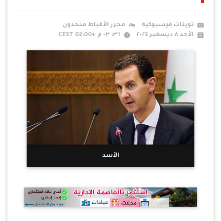
تويتات فيسبوكية
محرر الأقباط متحدون
الأحد ٨ ديسمبر ٢٠٢٤
٣٦: ٠٣ م +02:00 CEST
الأسد