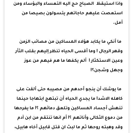
واذا استيقظ الصباح حج اليه التعساء والبؤساء ومن
استعصت عليهم حاجاتهم يتسولون بصيصا من
أمل.
ما أنكي ما يكابد هؤلاء المساكين من مصائب الزمن
وقهر الرجال ! وما أقسى الحياه تنظر إليهم بقلب الثأر
وعين الاستكثار ! ألم يكفها ما هم فيهم من عوز
وجهل وشجن؟!
ما يوشك أن ينجو أحدهم من مصيبه حتى ألقت على
كاهله الاشد! ما يجدي الحياه أن تبتهج ابتهاجا حينما
تنهش أجساد المساكين وتلعق دمائهم ؟! ما يفرحها
من دموع الثكالى وأناتهم ؟! أم انها تنتقم من ابن آدم
وقد وهبته روحها ثم ما لبث ان قتل قابيل أخاه هابيل،