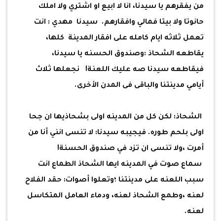
من يفقرهم يا سيدنا، انا لا ابيع او اشتري ولا املك
حانوتا ولا بيتا فمالي وافقارهم. سيدنا مهدي : انت
تعمل ثلاثه ايام كامله على افقار المدينة كلها،
يقاطعه الشحاذ :وصندوق الحسنه يا سيدنا،
فيقاطعه سيدنا صه عليك اللعنة! نجعلها ثلاث
أيامي مدينتنا والباقى فى المدن الأخرى.
الشحاذ: لكن كل من المدينه اولى بشحاذيها ان جحا
اولى بلحم طوره. فيجيبه سيدنا: لا تنسى انني أنا من
أمرت ،ولا تنسى ان تزد في صندوق الحسنة!
سماع صوت في المدينه ايها الشحاذ الطماع انت
سبب اللعنه على مدينتنا ؛وتعلوا أصوات: حقد الفلاح
لعنه ،وطمع الشحاذ لعنه، ودماء العامل المتكاسل
لعنه.