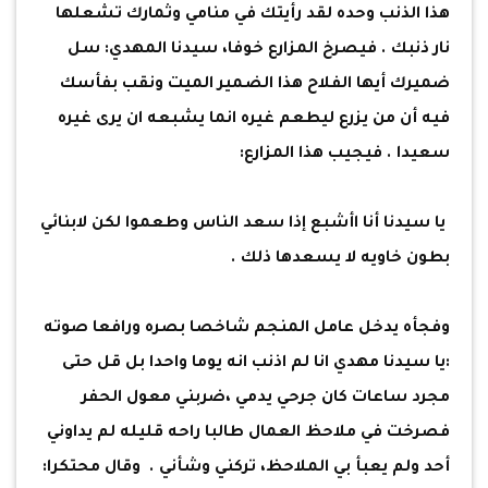
هذا الذنب وحده لقد رأيتك في منامي وثمارك تشعلها
نار ذنبك . فيصرخ المزارع خوفا، سيدنا المهدي: سل
ضميرك أيها الفلاح هذا الضمير الميت ونقب بفأسك
فيه أن من يزرع ليطعم غيره انما يشبعه ان يرى غيره
سعيدا . فيجيب هذا المزارع:
يا سيدنا أنا اأشبع إذا سعد الناس وطعموا لكن لابنائي
بطون خاويه لا يسعدها ذلك .
وفجأه يدخل عامل المنجم شاخصا بصره ورافعا صوته
:يا سيدنا مهدي انا لم اذنب انه يوما واحدا بل قل حتى
مجرد ساعات كان جرحي يدمي ،ضربني معول الحفر
فصرخت في ملاحظ العمال طالبا راحه قليله لم يداوني
أحد ولم يعبأ بي الملاحظ، تركني وشأني . وقال محتكرا: