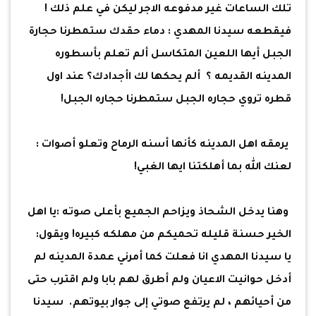
تلك الساعات غير مدفوعه الاجر ليكن في علم ذلك !
فيقطعه سيدنا المهدي : دماء حقدك ستمطرنا حجارة
الجبل أيها اللعين المتكاسل ألم تعلم بأسطوره
المدينه القديمه ؟ ألم يحكها لك اأجدادك؟ عند اول
قطره تروي حجاره الجبل ستمطرنا حجاره الجبل!
يرمقه اهل المدينه كأنها أسنه الرماح وتعلو أصوات :
لعنك الله بما أهلكتنا ايها الغبي!
وهنا يدخل الشحاذ ويزاحم الجميع بأعلى صوته :يا اهل
الخير حسنة قليله تحميكم من مهلكه كبيره! ويقول:
يا سيدنا المهدي انا فعلت كما أمرني عمدة المدينه لم
أدخل حوانيت الاعيان ولم أطرق لهم بابا ولم اقترب حتى
من أحيائهم ، لم يرتفع صوتي إلى جوار بيوتهم. سيدنا