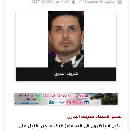
الاثنين ١٨ نوفمبر ٢٠٢٤
٢٣: ١٠ ص +02:00 CEST
شريف البدرى
بقلم الاستاذ شريف البدرى
الذين لا ينظرون الى السماء( ٣) فلما جن الليل على