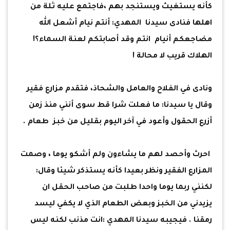
كأنه يستغيث ويستنجد بهم ،فاجتمع عليه ثلة من
اهلها فنادى سيدنا المهدي: أنتم نيام أشعل الله
مضاجعكم أنيام انتم وقد أصابتكم لعنة السماء؟!
الهلاك قريب لا محالة !
ونادى في الفلاح والعامل والشحاذ، فتقدم مزارع فقير
وقال يا سيدنا: ما فعلت شرا قط سوى أنني منذ زمن
أزرع الحقول وأعود في آخر اليوم بقليل من خبز طعام .
احرث وأحصد لهم ما يشاءون ولم أشكو يوما ، وصمت
المزارع الفقير ونظر بعيدا كأنه يستذكر شيئا وقال:
لكنني ربما يوما واحدا طلبت من صاحب الحقل ان
يزيدني من الخبز وبعض الطعام الذي لا يكفي ليسد
رمقنا . فيجيبه سيدنا المهدي :انت مذنب لكنه ليس