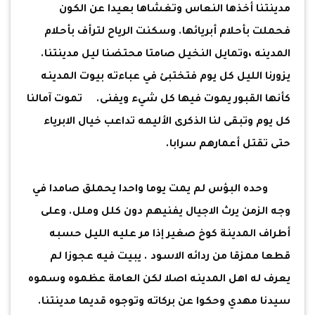
مدينتنا أخذها النعاس وتغشاها بعيدا عن الكون
فحملت بأحلام أبريائها. وسكنت الرياح لترأف بأحلام
المدينه ،وتمايل النخيل صامتا محتضنا ليل مدينتنا.
يزورنا الليل كل يوم فتختبئ في عباءته بيوت المدينه
كأنها القبور يموت فيها كل شيء ويفنى. تموت آمالنا
كل يوم وتبقى لنا الذكرى الأليمه تداعب خيال الابرياء
حتى تقتل أعمارهم سرابا.
وحده البؤس لم يمت يوما واحدا يحملق صامدا في
وجه الزمن يرث الاجيال يفنيهم دون كلل وملل. وعلى
أطراف المدينة كوخ صغير إذا مر عليه الليل حسبه
قطعا ممزقا من ردائه الاسود . يبيت فيه عجوزا لم
يعرف له اهل المدينه اصلا لكن العامة عظموه وسموه
سيدنا مهدي وحكوا عن بركاته وتوجوه قديما مدينتنا.