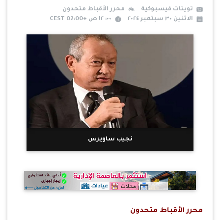
تويتات فيسبوكية
محرر الأقباط متحدون
الاثنين ٣٠ سبتمبر ٢٠٢٤
٠٠: ١٢ ص +02:00 CEST
نجيب ساويرس
محرر الأقباط متحدون