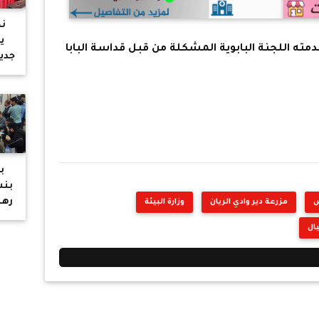
نج
ي
مته اللجنة البابوية المشكلة من قبل قداسة البابا
جديد
ب
بنش
رهب
س
مزرعة دير وادي الريان
وزارة البيئة
وال
يال