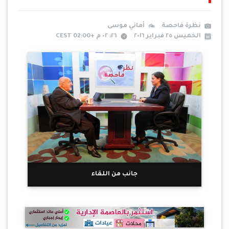
نظرة فاحصة
أماني موسى
الخميس ٢٥ فبراير ٢٠١٦
٢٦: ٠٢ م +02:00 CEST
جانب من اللقاء