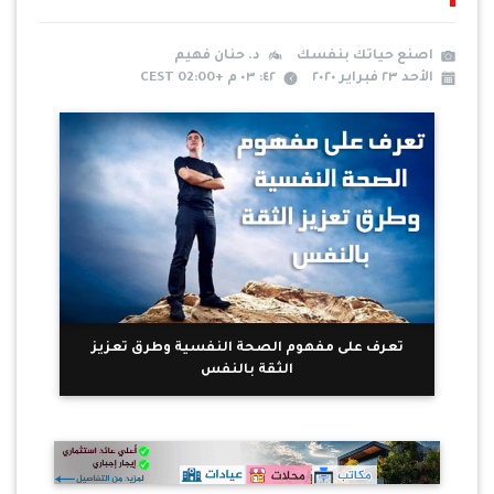
اصنع حياتك بنفسك
د. حنان فهيم
الأحد ٢٣ فبراير ٢٠٢٠
٤٢: ٠٣ م +02:00 CEST
تعرف على مفهوم الصحة النفسية وطرق تعزيز
الثقة بالنفس