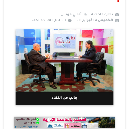
نظرة فاحصة
أماني موسى
الخميس ٢٥ فبراير ٢٠١٦
٢٦: ٠٢ م +02:00 CEST
جانب من اللقاء