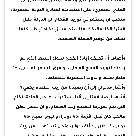
لله، مجددا الشكر الذي وجهه الرئيس السيسي الى
الفلاح المصري، على استجابته لمبادرة الدولة المصرية،
متمنيا ان يستمر في توريد الاقماح الى الدولة خلال
الفترة القادمة، فكلما استطعنا زيادة احتياطنا كلما
تمكنا من توفير العملة الصعبة.
وأضاف أن تكلفة زيادة القمح سواء السعر الذي تم
زيادته لتوريد القمح المحلي، أو فرق السعر العالمي، ٢٣
مليار جنيه، والدولة المصرية تتحملها.
وأشار مدبولي إلى أن رصيدنا من زيت الطعام يكفي ٦
أشهر أيضا، لافتا إلى أننا نستورد ٩٠٪ من المادة الخام
التي يتم تكريرها ليصبح زيت الطعام، و ان سعر الطن
عالميا كان قبل الأزمة ٧٥٠ دولارا، واليوم أصبح ١٧٥٠
دولارا، فالطن زاد ألف دولار، ونحن نستهلك من زيت