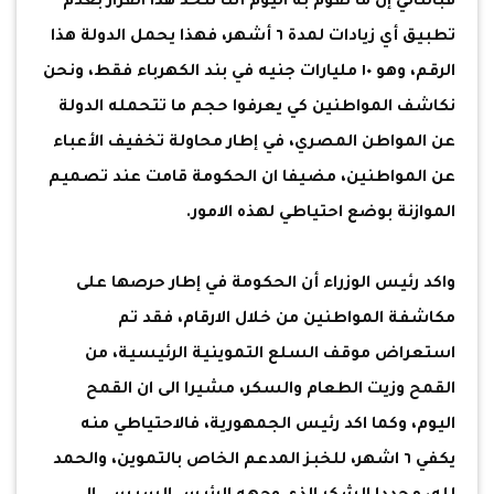
فبالتالي إن ما نقوم به اليوم أننا نتخذ هذا القرار بعدم
تطبيق أي زيادات لمدة ٦ أشهر، فهذا يحمل الدولة هذا
الرقم، وهو ١٠ مليارات جنيه في بند الكهرباء فقط، ونحن
نكاشف المواطنين كي يعرفوا حجم ما تتحمله الدولة
عن المواطن المصري، في إطار محاولة تخفيف الأعباء
عن المواطنين، مضيفا ان الحكومة قامت عند تصميم
الموازنة بوضع احتياطي لهذه الامور.
واكد رئيس الوزراء أن الحكومة في إطار حرصها على
مكاشفة المواطنين من خلال الارقام، فقد تم
استعراض موقف السلع التموينية الرئيسية، من
القمح وزيت الطعام والسكر، مشيرا الى ان القمح
اليوم، وكما اكد رئيس الجمهورية، فالاحتياطي منه
يكفي ٦ اشهر، للخبز المدعم الخاص بالتموين، والحمد