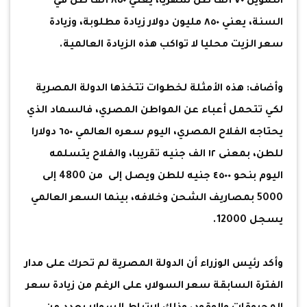
التموين ٧٠ ألف طن شهريا، يعني ٨٥٠ ألف طن في
السنة، يعني ٨٥٠ مليون دولار زيادة مطلوبة، وزيادة
سعر الزيت محليا لا تواكب هذه الزيادة العالمية.
وأضاف: هذه الأمثلة لخطوات تتخذها الدولة المصرية
لكي تتحمل أعباء عن المواطن المصري، فالسماد الذي
يحتاجه الفلاح المصري، اليوم سعره العالمي ٦٥٠ دولارا
للطن، بمعنى ١٢ الف جنيه تقريبا، والفلاح يتسلمه
اليوم بنحو ٤٥٠٠ جنيه للطن ويصل إلى من 4800 إلى
5000 بمصاريف الشحن وخلافه، بينما السعر العالمي
يسجل 12000.
وأكد رئيس الوزراء أن الدولة المصرية لم تحرك على مدار
الفترة السابقة سعر السولار، على الرغم من زيادة سعر