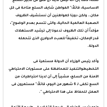
سنة، لافتا إلى أنه ليس لدينا أى قلق فى تدبير السلع
الاساسية، قائلاً:" المواطن شايف السلع متاحة فى كل
مكان.. ولكن دورنا كمواطنين أن نستشرف الظروف
الصعبة العالمية الحالية، والتى تتسم بعدم الوضوح"،
مؤكداً أن تلك الظروف تدعونا إلى ترشيد الاستهلاك
قدر الإمكان، تخفيفاً للعبء الدولاري الذى تتحمله
الدولة.
وأكد رئيس الوزراء أن الدولة مستمرة فى
التخطيطوالتنفيذ للمحافظة على مستويات الاحتياطي
الآمنة من السلع، مشيراً إلى أن لدينا احتياطيات من
السع تكفى لـ 6 شهور من اليوم، قائلاً:" مستمرون فى
العمل للحفاظ على هذا الاحتياطي ".