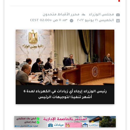
مجلس الوزراء
محرر الأقباط متحدون
الخميس ١٦ يونيو ٢٠٢٢
٥٣: ١١ ص +02:00 CEST
رئيس الوزراء: إرجاء أي زيادات في الكهرباء لمدة 6
أشهر تنفيذا لتوجيهات الرئيس