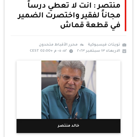
منتصر : انت لا تعطي درساً
مجاناً لفقير واختصرت الضمير
في قطعة قماش
تويتات فيسبوكية
محرر الأقباط متحدون
الاربعاء ١٣ سبتمبر ٢٠٢٣
٥٢: ٠٥ م +02:00 CEST
خالد منتصر