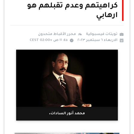
كراهيتهم وعدم تقبلهم هو
ارهابي
تويتات فيسبوكية
محرر الأقباط متحدون
الاربعاء ٦ سبتمبر ٢٠٢٣
٤٥: ١١ ص +02:00 CEST
محمد أنور السادات،