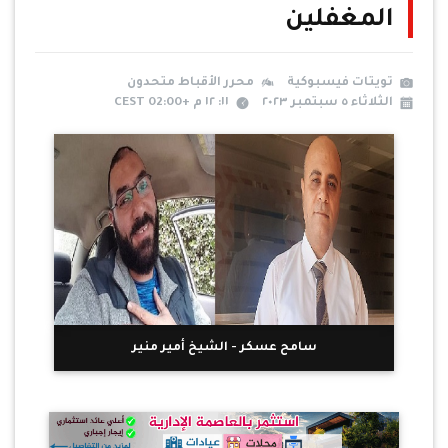
المغفلين
تويتات فيسبوكية
محرر الأقباط متحدون
الثلاثاء ٥ سبتمبر ٢٠٢٣
١١: ١٢ م +02:00 CEST
سامح عسكر - الشيخ أمير منير