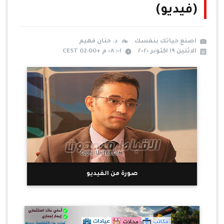
(فيديو)
اصنع حياتك بنفسك
د. حنان فهيم
الاثنين ١٩ اكتوبر ٢٠٢٠
٠١: ٠٨ م +02:00 CEST
صورة من الفيديو