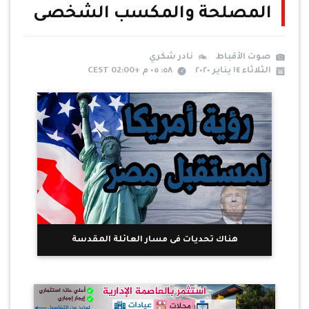
المصلحة والمكسب الشخصى
صوت الأقباط
نادر شكري
الثلاثاء ١٤ يناير ٢٠٢٠
٥٨: ٠٥ م +02:00 CEST
هناك تحديات فى مسار العائلة المقدسة