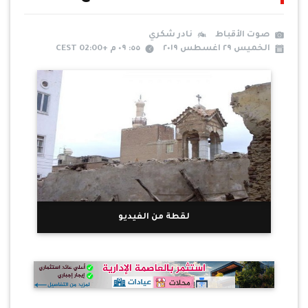
صوت الأقباط
نادر شكري
الخميس ٢٩ اغسطس ٢٠١٩
٥٥: ٠٩ م +02:00 CEST
لقطة من الفيديو