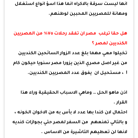
انها ليست سرقة بالاكراه انما هذا اسؤ انواع استغلال
ومهانة للمصريين المحبين لوطنهم.
هل حقا ترغب مصر ان تفقد رحلات ٧٥٪؜ من المصريين
الكنديين لمصر ؟
تخيلوا معي مهما بلغ عدد الزوار السائحين الكنديين
من غير اصل مصري الذين يزورا مصر سنويا حيكون كام
! ، مستحيل ان يفوق عدد المصريين الكنديين.
اذن ماهو الحل … وماهي الاسباب الحقيقية وراء هذا
القرار .
احتمال لان كندا بها عدد لا بأس به من الاخوان الخونه ،
و بالتالي تمنعهم من السفر لمصر حتي بجوازات كنديه
لانها لن تعطيهم التاشيرة من الاساس .