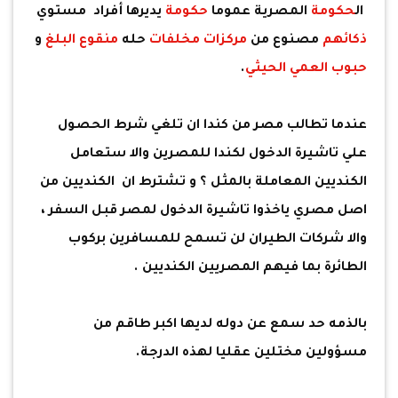
ال
حكومة
المصرية عموما
حكومة
يديرها أفراد مستوي
ذكائهم
مصنوع من
مركزات مخلفات
حله
منقوع البلغ
و
حبوب العمي الحيثي
.
عندما تطالب مصر من كندا ان تلغي شرط الحصول
علي تاشيرة الدخول لكندا للمصرين والا ستعامل
الكنديين المعاملة بالمثل ؟ و تشترط ان الكنديين من
اصل مصري ياخذوا تاشيرة الدخول لمصر قبل السفر ،
والا شركات الطيران لن تسمح للمسافرين بركوب
الطائرة بما فيهم المصريين الكنديين .
بالذمه حد سمع عن دوله لديها اكبر طاقم من
مسؤولين مختلين عقليا لهذه الدرجة.