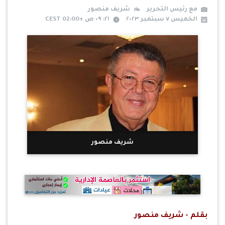
مع رئيس التحرير
شريف منصور
الخميس ٧ سبتمبر ٢٠٢٣
٢١: ٠٩ ص +02:00 CEST
شريف منصور
بقلم - شريف منصور