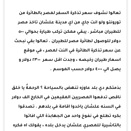
تعالوا نشوف سعر تذكرة السفر لمصر بالطائرة من
تورونتو ولو انت جاي من اي مدينة علشان تاخذ مصر
للطيران مباشر . يبقي ممكن تركب طيارة بحوالي ٥٠٠
دولار للوصول لطائرة مصر للطيران . تعالوا بقي نبحث
عن سعر تذكرة الطائرة في النت لمصر ، في موقع
اسعار طيران رخيصه ، وجدت اقل سعر ٢٣٠٠ دولار و
يصل الي ٤٠٠٠ دولار حسب الموسم .
بذمتكم دي بلد عاوزه تنهض بالسياحة ؟ الرحمةً يا خلق
ناقص تدفعوا المصريين المقيمين في الخارج الف دولار
في السنه علشان ياخدوا اقامة في بلدهم . تصدقوا
بكره تطلع في نفوخ واحد من الجهابذة اللي افاتوا
بالتاشيرة للمصري علشان يدخل بلده ، يقولك اه فكره