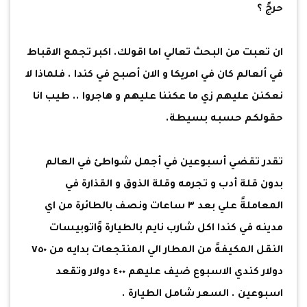
حرجً ؟
ان تعبت من البحث تعالي اما اقولك. اكبر تجمع الاقباط
في ألعالم كان في امريكا و الان أصبح في كندا . فلماذا لا
نعكنن عليهم زي ما عكننا عليهم و هاجروا .. طيب انا
حقولكم حسبه بسيطة.
تقدر تقضي أسبوعين في أجمل شواطئ في العالم
بدون قلة أدب و تجرمه وقلة الذوق و القذارة في
المعاملةً علي بعد ٣ ساعات ونصف بالطائرة من اي
مدينه في كندا اكل شارب نايم بالطيارة وًاتوبيسات
النقل المكيفهً من المطار الي المنتجعات بدايه من ٧٥٠
دولار كندي الاسبوع ضيف عليهم ٤٠٠ دولار وتقعد
اسبوعين . السعر شامل الطيارة .