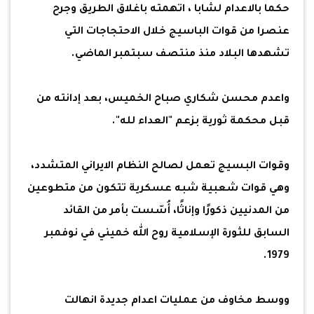
حكما بالاعدام لشابا ، اتهمته باغلاق الطريق وجرح
عنصرا من قوات الباسيج خلال الاحتجاجات التي
تشهدها البلاد منذ منتصف سبتمبر الماضي.
واعدم محسن شكاري صباح الخميس، بعد إدانته من
قبل محكمة ثورية بزعم "العداء لله".
وقوات البسيج تعمل لصالح النظام الايراني المتشدد،
وهي قوات شعبية شبه عسكرية تتكون من متطوعين
من المدنيين ذكورًا وإناثًا، أُسّست بأمر من القائد
السابق للثورة الإسلامية روح الله خميني في نوفمبر
1979.
ووسط مخاوف من عمليات اعدام جديدة انهالت