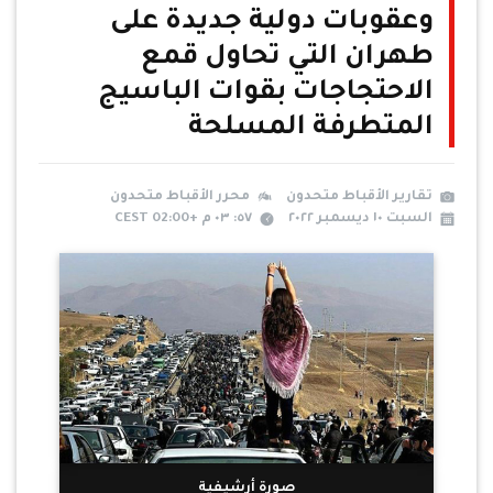
وعقوبات دولية جديدة على
طهران التي تحاول قمع
الاحتجاجات بقوات الباسيج
المتطرفة المسلحة
تقارير الأقباط متحدون
محرر الأقباط متحدون
السبت ١٠ ديسمبر ٢٠٢٢
٥٧: ٠٣ م +02:00 CEST
صورة أرشيفية