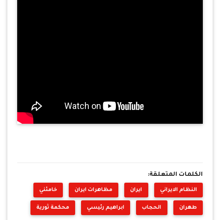
الكلمات المتعلقة:
النظام الايراني
ايران
مظاهرات ايران
خامئني
طهران
الحجاب
ابراهيم رئيسي
محكمة ثورية