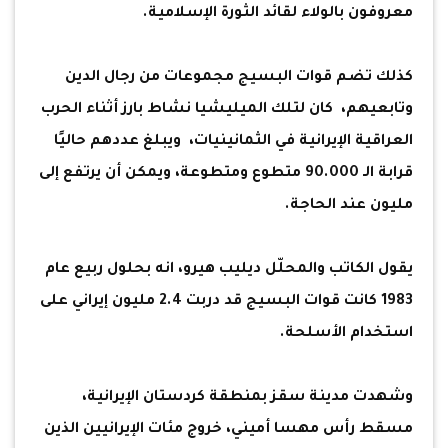
معروفون بالولاء لقائد الثورة الإسلامية.
كذلك تضم قوات البسيج مجموعات من رجال الدين
وتابعيهم، كان لتلك الميليشيا نشاط بارز أثناء الحرب
العراقية الإيرانية في الثمانينيات، ويبلغ عددهم حاليًا
قرابة الـ 90.000 متطوع ومتطوعة، ويمكن أن يرتفع إلى
مليون عند الحاجة.
يقول الكاتب والمحلّل ديليب هيرو، انه بحلول ربيع عام
1983 كانت قوات البسيج قد دربت 2.4 مليون إيراني على
استخدام الأسلحة.
وشهدت مدينة سقز بمنطقة كردستان الإيرانية،
مسقط رأس مهسا أميني، خروج مئات الإيرانيين الذين