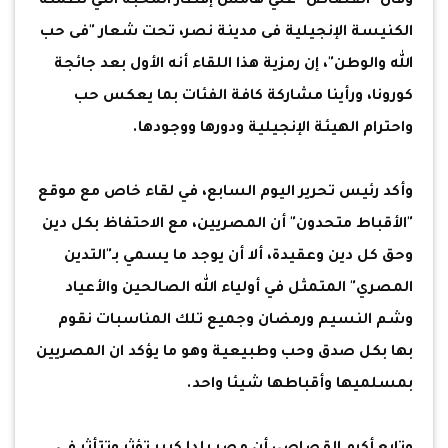
وقال "القصاص" علي هامش إفطار المحبة التي نظمته
الكنيسة الإنجيلية فى مدينة نصر، تحت شعار "فى حب
الله والوطن"، إن رمزية هذا اللقاء أنه الأول بعد جائجة
كورونا، ورأينا مشاركة كافة الفئات بما يعكس حب
واحترام الهيئة الإنجيلية ودورها ووجودها.
وأكد رئيس تحرير اليوم السابع، في لقاء خاص مع موقع
"الأقباط متحدون" أن المصريين، مع الاحتفاظ بكل دين
وحق كل دين وعقيدة، ألا أن يوجد ما يسمي بـ"التدين
المصري" المتمثل في أولياء الله الصالحين والأعياد
وشم النسيم ورمضان وجميع تلك المناسبات نقوم
بها بكل صدق وحب وطبيعية وهو ما يؤكد ان المصريين
بمسلميها وأقباطها شيئا واحد.