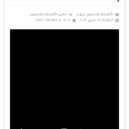
الأقباط متحدون تيوب
محرر الأقباط متحدون
الثلاثاء ١٢ ابريل ٢٠٢٢
٠٦: ٠٧ م +02:00 CEST