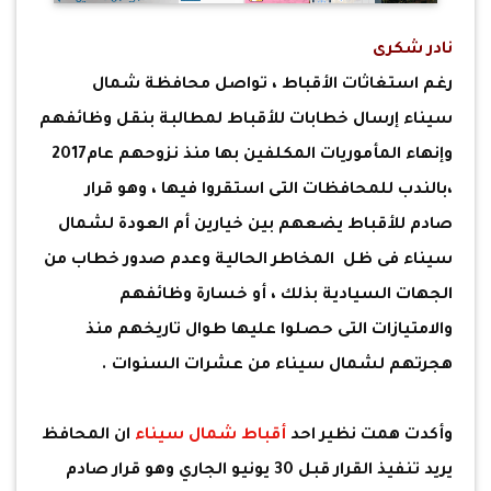
نادر شكرى
رغم استغاثات الأقباط ، تواصل محافظة شمال
سيناء إرسال خطابات للأقباط لمطالبة بنقل وظائفهم
وإنهاء المأموريات المكلفين بها منذ نزوحهم عام2017
،بالندب للمحافظات التى استقروا فيها ، وهو قرار
صادم للأقباط يضعهم بين خيارين أم العودة لشمال
سيناء فى ظل المخاطر الحالية وعدم صدور خطاب من
الجهات السيادية بذلك ، أو خسارة وظائفهم
والامتيازات التى حصلوا عليها طوال تاريخهم منذ
هجرتهم لشمال سيناء من عشرات السنوات .
وأكدت همت نظير احد
أقباط شمال سيناء
ان المحافظ
يريد تنفيذ القرار قبل 30 يونيو الجاري وهو قرار صادم