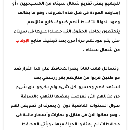
للجميع يعنى تفريغ شمال سيناء من المسيحيين ، أو
إجبارهم العودة فى ظل هذه الظروف ، وهو ما يخالف
وعود الدولة للأقباط أنهم ضيوف خارج منازلهم
يتمتعون بكامل الحقوق التى حصلوا عليها فى سيناء
حتى يتم عودتهم مرة أخرى بعد تجفيف منابع
الإرهاب
من شمال سيناء .
وتساءل همت لماذا يصر المحافظ على هذا القرار ضد
مواطنين هربوا من منازلهم بقرار رسمي بعد
استهدافهم وخسروا كل شيء ولم يخرجوا باى شيء
من منازلهم التى تعرضت بعضها للنهب والسرقة
طوال السنوات الماضية دون ان يصرف اى تعويض لهم
، وهو يعانوا الان فى منازل وايجارات وأسعار عالية فى
محافظات لم يعتادوا الحياة فيها ، ويأتي المحافظ