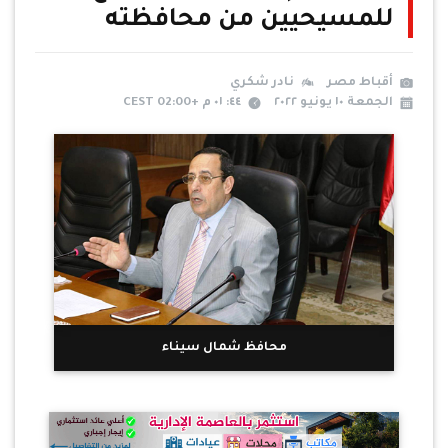
للمسيحيين من محافظته
أقباط مصر
نادر شكري
الجمعة ١٠ يونيو ٢٠٢٢
٤٤: ٠١ م +02:00 CEST
محافظ شمال سيناء