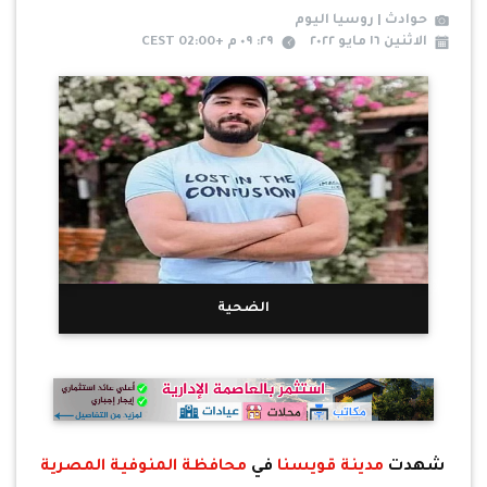
حوادث | روسيا اليوم
الاثنين ١٦ مايو ٢٠٢٢
٢٩: ٠٩ م +02:00 CEST
الضحية
شهدت
مدينة قويسنا
في
محافظة المنوفية المصرية