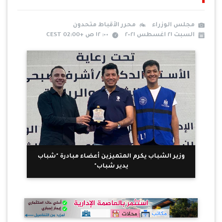
مجلس الوزراء
محرر الأقباط متحدون
السبت ٢١ اغسطس ٢٠٢١
٠٠: ١٢ ص +02:00 CEST
وزير الشباب يكرم المتميزين أعضاء مبادرة "شباب
يدير شباب"