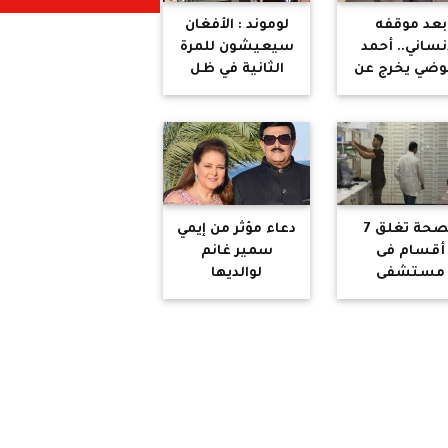
بعد موقفه
لوموند : الأفغان
إنساني.. أحمد
سيعيشون للمرة
وضي يخرج عن
الثانية في ظل
ته بمنشور
حكم المتطرفين
مؤثر
وجيل جديد من
الجهاديين
الدوليين هناك
الصحة تغلق 7
دعاء مؤثر من إيمي
أقسام فى
سمير غانم
مستشفى
لوالديها
"النسائم"
قاهرة الجديدة