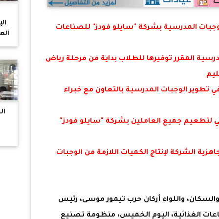
ال
وجبات المدرسية
بشركة "سايلو فودز" للصناعات
الع
صم
درسية
المقرر توفيرها للطلاب بداية من مرحلة رياض
ليم
في تطوير
الوجبات المدرسية
بالتعاون مع خبراء
لتطعيم جميع العاملين بشركة "سايلو فودز"
هزية الشركة لإنتاج الكميات اللازمة من
الوجبات
بال
السكان، واللواء أركان حرب تيمور موسى، رئيس
عات الغذائية، اليوم الخميس، منظومة تصنيع