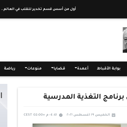
أول من أسس قسم تخدير للقلب في العالم.. من هو 
بوابة الأقباط
أعمدة
قضايا
منوعات
رياضة
برنامج التغذية المدرسية
الخميس ١٩ اغسطس ٢٠٢١
٤١: ٠٤ م +02:00 CEST