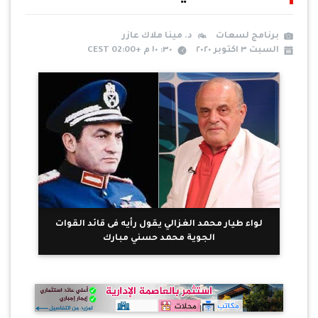
برنامج لسعات
د. مينا ملاك عازر
السبت ٣ اكتوبر ٢٠٢٠
٣٠: ١٠ م +02:00 CEST
لواء طيار محمد الغزالي يقول رأيه فى قائد القوات
الجوية محمد حسني مبارك