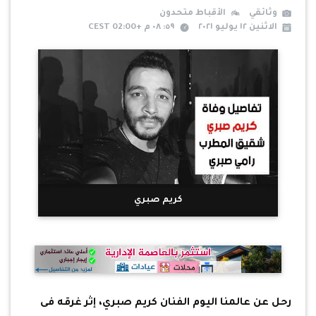
وثائقي
الأقباط متحدون
الاثنين ١٢ يوليو ٢٠٢١
٥٩: ٠٨ م +02:00 CEST
كريم صبري
رحل عن عالمنا اليوم الفنان كريم صبري، إثر غرقه فى