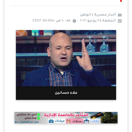
أخبار مصرية | الوطن
الجمعة ٢٥ يونيو ٢٠٢١
٥٨: ١٠ ص +02:00 CEST
علاء حسانين