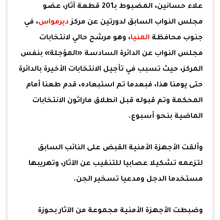
علاء حسانين، المضبوط بـ201 قطعة آثار، عضو
مجلس النواب السابق لدورتين عن مركز
ديرمواس
، في
جنوب محافظة
المنيا
، وهو مرشح حالي لانتخابات
مجلس النواب عن الدائرة السادسة «المؤجلة» بنفس
المركز، حيث تسبب في تأجيل الانتخابات الأخيرة بالدائرة
حتى يومنا هذا، فبعدما تم استبعاده، قدم طعنا أمام
المحكمة وتم قبوله قبل انطلاق ماراثون الانتخابات
الماضية بنحو أسبوع.
وألقت الأجهزة الأمنية القبض على النائب السابق
لتزعمه تشكيلا عصابيا للتنقيب عن الآثار، وتهريبها
مستخدما الدجل ومدعيا تسخير الجن.
وضبطت الأجهزة الأمنية مجموعة من الآثار بحوزة