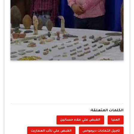
الكلمات المتعلقة:
المنيا
القبض علي علاء حسانين
تاجيل انتخابات ديرمواس
القبض علي نائب العفاريت