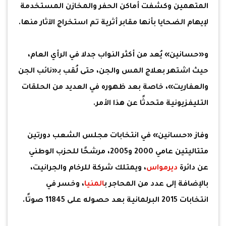
المتهمين وكشفت أماكن الحفر والمخازن المستخدمة
لإيهام الضحايا بأنها مقابر أثرية تم استخراج الآثار منها.
و«حسانين» يُعد من أكثر النواب جدلا في الرأي العام،
حيث اشتهر بعلاج المس والجن، حتى لُقب بـ«نائب الجن
والعفاريت»، خاصة بعد ظهوره في العديد من الحلقات
التليفزيونية متحدثًا عن هذا الأمر.
وفاز «حسانين» في انتخابات مجلس الشعب دورتين
متتاليتين عامي 2000 و2005، مرشحًا للحزب الوطني
عن دائرة
ديرمواس
، ويمتلك شركة للرخام والجرانيت،
بالإضافة إلى عدد من المحاجر ب
المنيا
، وخسر في
انتخابات 2015 البرلمانية بعد حصوله على 11845 صوتًا.