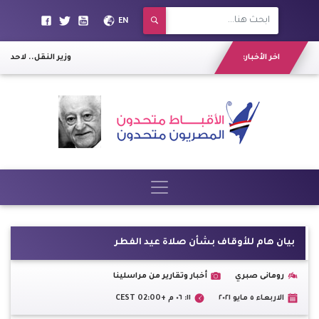
EN
اخر الأخبار:
وزير النقل.. لاحد ا
بيان هام للأوقاف بشأن صلاة عيد الفطر
رومانى صبري
أخبار وتقارير من مراسلينا
الاربعاء ٥ مايو ٢٠٢١
١١: ٠٦ م +02:00 CEST