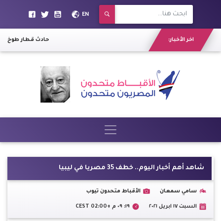
EN
اخر الأخبار:
حادث قطار طوخ.. الق
شاهد أهم أخبار اليوم.. خطف 35 مصريا في ليبيا
سامي سمعان
الأقباط متحدون تيوب
السبت ١٧ ابريل ٢٠٢١
١٩: ٠٩ م +02:00 CEST