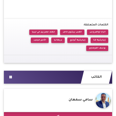
الكلمات المتعلقة:
البابا تواضروس
القس بيشوي كامل
خطف مصريين في ليبيا
إيبارشية قنا
إيبارشية أبوتيج
بريطانيا
الأمير فيليب
يوسف القرضاوي
الكاتب
سامي سمعان