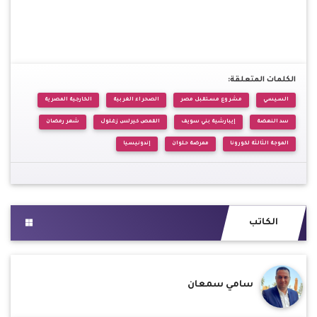
الكلمات المتعلقة:
السيسي
مشروع مستقبل مصر
الصحراء الغربية
الخارجية المصرية
سد النهضة
إيبارشية بني سويف
القمص كيرلس زغلول
شهر رمضان
الموجة الثالثة لكورونا
ممرضة حلوان
إندونيسيا
الكاتب
سامي سمعان