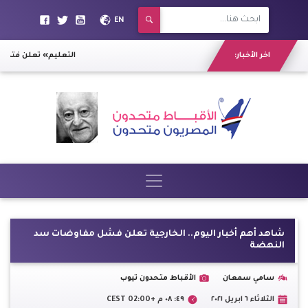
EN
اخر الأخبار:
«التعليم» تعلن فتح با
شاهد أهم أخبار اليوم.. الخارجية تعلن فشل مفاوضات سد
النهضة
سامي سمعان
الأقباط متحدون تيوب
الثلاثاء ٦ ابريل ٢٠٢١
٤٩: ٠٨ م +02:00 CEST