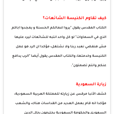
كيف تقاوم الكنيسة الشائعات؟
الكتاب المقدس يقول "يروا اعمالكم الحسنة و يمجدوا اباكم
الذي في السماوات" لو كل واحد انتبه للشائعات ليرد عليها
مش هنفضي نعبد ربنا ولا نشتغل، مؤكدا ان الرد هو عمل
الكنيسة وخدمتها، والكتاب المقدس يقول أيضا "الرب يدافع
عنكم وانتم تصمتون".
زيارة السعودية
كشف الأنبا مرقس عن زيارته للمملكة العربية السعودية،
مؤكدا انه قام بعمل العديد من القداسات هناك، والشعب
السعودي والحكومة السعودية يحترمون رجال الدين