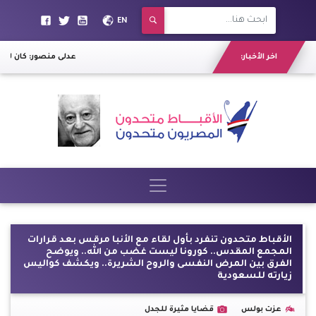
EN
اخر الأخبار:
عدلى منصور: كان لا بد من ثورة 30 يونيو لتصحيح الوضع بعد ا
الأقباط متحدون تنفرد بأول لقاء مع الأنبا مرقس بعد قرارات
المجمع المقدس.. كورونا ليست غضب من الله.. ويوضح
الفرق بين المرض النفسى والروح الشريرة.. ويكشف كواليس
زيارته للسعودية
عزت بولس
قضايا مثيرة للجدل