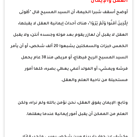
العقل والإيمان
أوضح أسقف شبرا الخيمة، أن السيد المسيح قال "طُوبَى
لِلَّذِينَ آمَنُوا وَلَمْ يَرَوْا"، هناك أحداث إيمانية العقل لا يقبلها،
العقل لا يقبل أن لعازر يقوم بعد موته وجسده أنتن، ولا يقبل
الخمس خبزات والسمكتين يشبعوا 20 ألف شخص، أو أن يأمر
السيد المسيح الريح فيطاع، أو مريض منذ 38 عام يحمل
فرشه ويمشي، أو المولد أعمي يعطي بصره، كلها أمور
مستحيلة من ناحية العلم والعقل.
وتابع: الإيمان يفوق العقل، نحن نؤمن بالله ولم نراه، ولكن
العلم من الممكن أن يقبل أمور إيمانية عندما يعقلها.
وكشف عن حوار دار بينه وبين شخص روسي ملحد، قائلا