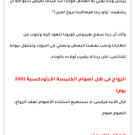
يرسل وباء يفني به العالم، مؤكدا أننا عندما نمرض ندعو الله أن
يشفينا، "ولو ربنا هيعاقبنا نروح لمين؟"
وأكد أن ربنا سمح بفيروس كورونا لنعود إليه ونتوب عن
خطايانا ونحب بعضنا البعض ونصلي فى البيوت وتتحول بيوتنا
لكنائس، لكن ربنا لا يضرب أولاده بالوباء.
الزواج فى ظل أصوام الكنيسة الأرثوذكسية (200
يوم)
قال الأنبا مرقس، لا نستطيع استثناء الأصوام لعقد الزواج،
الصوم صوم.